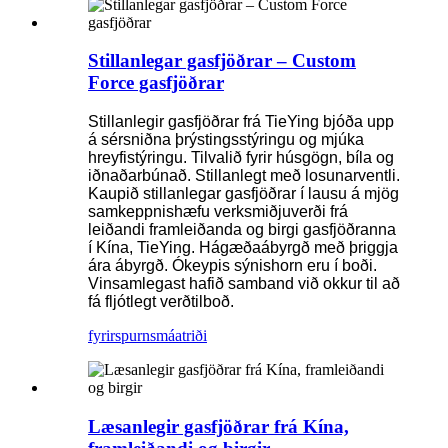
Stillanlegar gasfjöðrar – Custom
Force gasfjöðrar
Stillanlegir gasfjöðrar frá TieYing bjóða upp
á sérsniðna þrýstingsstýringu og mjúka
hreyfistýringu. Tilvalið fyrir húsgögn, bíla og
iðnaðarbúnað. Stillanlegt með losunarventli.
Kaupið stillanlegar gasfjöðrar í lausu á mjög
samkeppnishæfu verksmiðjuverði frá
leiðandi framleiðanda og birgi gasfjöðranna
í Kína, TieYing. Hágæðaábyrgð með þriggja
ára ábyrgð. Ókeypis sýnishorn eru í boði.
Vinsamlegast hafið samband við okkur til að
fá fljótlegt verðtilboð.
fyrirspurn
smáatriði
Læsanlegir gasfjöðrar frá Kína,