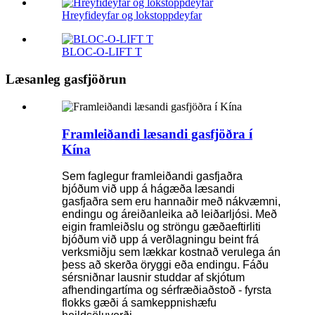
Hreyfideyfar og lokstoppdeyfar
BLOC-O-LIFT T
Læsanleg gasfjöðrun
Framleiðandi læsandi gasfjöðra í
Kína
Sem faglegur framleiðandi gasfjaðra
bjóðum við upp á hágæða læsandi
gasfjaðra sem eru hannaðir með nákvæmni,
endingu og áreiðanleika að leiðarljósi. Með
eigin framleiðslu og ströngu gæðaeftirliti
bjóðum við upp á verðlagningu beint frá
verksmiðju sem lækkar kostnað verulega án
þess að skerða öryggi eða endingu. Fáðu
sérsniðnar lausnir studdar af skjótum
afhendingartíma og sérfræðiaðstoð - fyrsta
flokks gæði á samkeppnishæfu