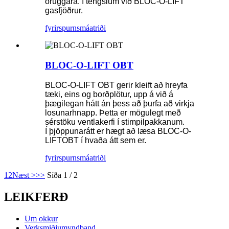
öruggara. Í tengslum við BLOC-O-LIFT
gasfjöðrur.
fyrirspurn
smáatriði
BLOC-O-LIFT OBT
BLOC-O-LIFT OBT gerir kleift að hreyfa
tæki, eins og borðplötur, upp á við á
þægilegan hátt án þess að þurfa að virkja
losunarhnapp. Þetta er mögulegt með
sérstöku ventlakerfi í stimpilpakkanum.
Í þjöppunarátt er hægt að læsa BLOC-O-
LIFTOBT í hvaða átt sem er.
fyrirspurn
smáatriði
1
2
Næst >
>>
Síða 1 / 2
LEIKFERÐ
Um okkur
Verksmiðjumyndband