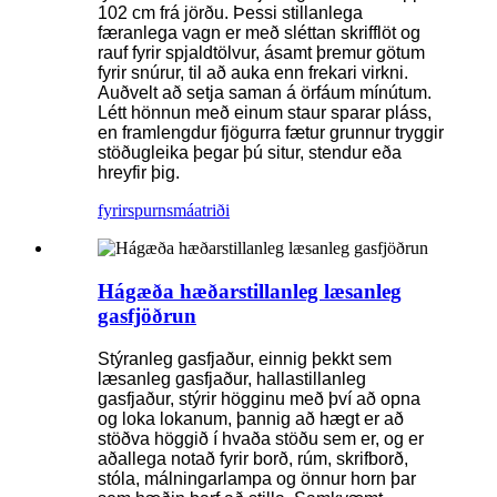
102 cm frá jörðu. Þessi stillanlega
færanlega vagn er með sléttan skrifflöt og
rauf fyrir spjaldtölvur, ásamt þremur götum
fyrir snúrur, til að auka enn frekari virkni.
Auðvelt að setja saman á örfáum mínútum.
Létt hönnun með einum staur sparar pláss,
en framlengdur fjögurra fætur grunnur tryggir
stöðugleika þegar þú situr, stendur eða
hreyfir þig.
fyrirspurn
smáatriði
Hágæða hæðarstillanleg læsanleg
gasfjöðrun
Stýranleg gasfjaður, einnig þekkt sem
læsanleg gasfjaður, hallastillanleg
gasfjaður, stýrir högginu með því að opna
og loka lokanum, þannig að hægt er að
stöðva höggið í hvaða stöðu sem er, og er
aðallega notað fyrir borð, rúm, skrifborð,
stóla, málningarlampa og önnur horn þar