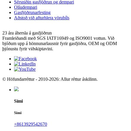
Sérsniðin gasfjöðrun og dempari
Olíudempari
Gasfjöðrunarfesting
Aðstoð við afturhlera vörubíls
23 ára áhersla á gasfjöðrun
Framleiðandi með SGS IATF16949 og ISO9001 vottun. Við
bjóðum upp á hönnunarlausnir fyrir gasfjöðra, OEM og ODM
þjónustu fyrir viðskiptavini.
© Höfundarréttur - 2010-2026: Allur réttur áskilinn.
Sími
Sími
+8613929542670