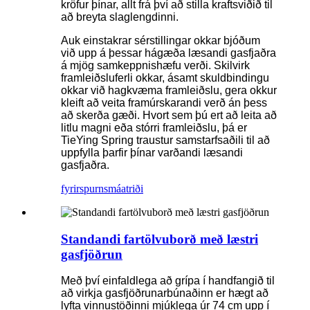
kröfur þínar, allt frá því að stilla kraftsviðið til
að breyta slaglengdinni.
Auk einstakrar sérstillingar okkar bjóðum
við upp á þessar hágæða læsandi gasfjaðra
á mjög samkeppnishæfu verði. Skilvirk
framleiðsluferli okkar, ásamt skuldbindingu
okkar við hagkvæma framleiðslu, gera okkur
kleift að veita framúrskarandi verð án þess
að skerða gæði. Hvort sem þú ert að leita að
litlu magni eða stórri framleiðslu, þá er
TieYing Spring traustur samstarfsaðili til að
uppfylla þarfir þínar varðandi læsandi
gasfjaðra.
fyrirspurn
smáatriði
Standandi fartölvuborð með læstri
gasfjöðrun
Með því einfaldlega að grípa í handfangið til
að virkja gasfjöðrunarbúnaðinn er hægt að
lyfta vinnustöðinni mjúklega úr 74 cm upp í