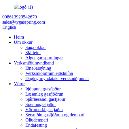
008613929542670
sales@tygasspring.com
English
Heim
Um okkur
Saga okkar
Skírteini
Algengar spurningar
Verksmiðjumyndband
Iðnaðarsýning
Verksmiðjuframleiðslulína
Dagleg myndataka verksmiðjunnar
Vörur
Þjöppunargasfjaður
Læsanleg gasfjöðrun
Sjálflæsandi gasfjaður
Spennugasfjaður
Vörumerki gasfjaður
Sérsniðin gasfjöðrun og dempari
Olíudempari
Endafesting