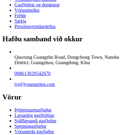
Gasfjöðrar og demparar
Vöruumsókn
Fréttir
Sækja
Persónuverndarstefna
Hafðu samband við okkur
Qiaoxing Guangzhu Road, Dongchong Town, Nansha
District, Guangzhou, Guangdong, Kína
008613929542670
tyi@tygasspring.com
Vörur
Þjöppunargasfjaður
Læsanleg gasfjöðrun
Sjálflæsandi gasfjaður
Spennugasfjaður
Vörumerki gasfjaður