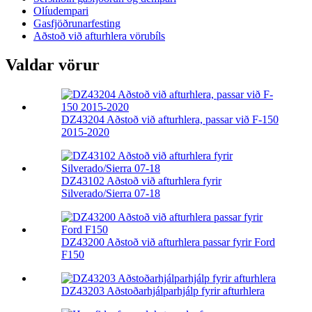
Olíudempari
Gasfjöðrunarfesting
Aðstoð við afturhlera vörubíls
Valdar vörur
DZ43204 Aðstoð við afturhlera, passar við F-150
2015-2020
DZ43102 Aðstoð við afturhlera fyrir
Silverado/Sierra 07-18
DZ43200 Aðstoð við afturhlera passar fyrir Ford
F150
DZ43203 Aðstoðarhjálparhjálp fyrir afturhlera