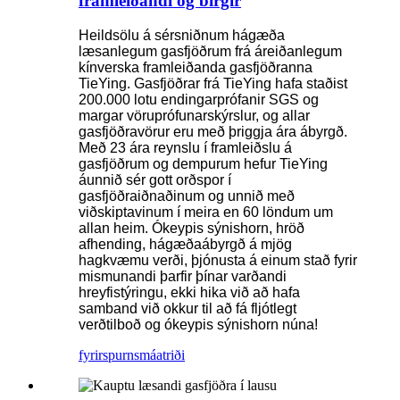
framleiðandi og birgir
Heildsölu á sérsniðnum hágæða
læsanlegum gasfjöðrum frá áreiðanlegum
kínverska framleiðanda gasfjöðranna
TieYing. Gasfjöðrar frá TieYing hafa staðist
200.000 lotu endingarprófanir SGS og
margar vöruprófunarskýrslur, og allar
gasfjöðravörur eru með þriggja ára ábyrgð.
Með 23 ára reynslu í framleiðslu á
gasfjöðrum og dempurum hefur TieYing
áunnið sér gott orðspor í
gasfjöðraiðnaðinum og unnið með
viðskiptavinum í meira en 60 löndum um
allan heim. Ókeypis sýnishorn, hröð
afhending, hágæðaábyrgð á mjög
hagkvæmu verði, þjónusta á einum stað fyrir
mismunandi þarfir þínar varðandi
hreyfistýringu, ekki hika við að hafa
samband við okkur til að fá fljótlegt
verðtilboð og ókeypis sýnishorn núna!
fyrirspurn
smáatriði