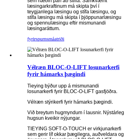
sem hæðin þarf að stilla. Samkvæmt
læsingarkraftinum má skipta því í
teygjanlega læsingu og stífa læsingu, og
stífa læsingu má skipta í þjöppunarlæsingu
og spennulæsingu eftir mismunandi
læsingaráttum.
fyrirspurn
smáatriði
Vélræn BLOC-O-LIFT losunarkerfi
fyrir hámarks þægindi
Tieying býður upp á mismunandi
losunarkerfi fyrir BLOC-O-LIFT gasfjöðra.
Vélræn stýrikerfi fyrir hámarks þægindi.
Við breytum hugmyndum í lausnir. Nýstárleg
hugsun kveikir nýjungar.
TIEYING SOFT-O-TOUCH er virkjunarkerfi
sem gerir líf okkar þægilegra, auðveldara og