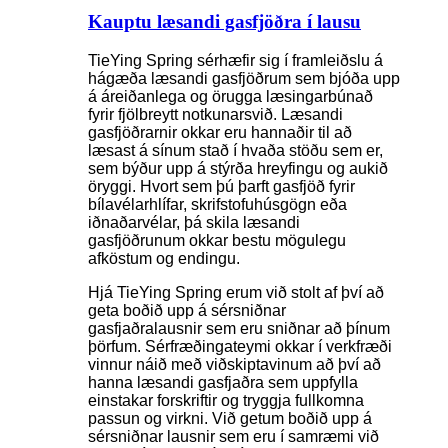
Kauptu læsandi gasfjöðra í lausu
TieYing Spring sérhæfir sig í framleiðslu á
hágæða læsandi gasfjöðrum sem bjóða upp
á áreiðanlega og örugga læsingarbúnað
fyrir fjölbreytt notkunarsvið. Læsandi
gasfjöðrarnir okkar eru hannaðir til að
læsast á sínum stað í hvaða stöðu sem er,
sem býður upp á stýrða hreyfingu og aukið
öryggi. Hvort sem þú þarft gasfjöð fyrir
bílavélarhlífar, skrifstofuhúsgögn eða
iðnaðarvélar, þá skila læsandi
gasfjöðrunum okkar bestu mögulegu
afköstum og endingu.
Hjá TieYing Spring erum við stolt af því að
geta boðið upp á sérsniðnar
gasfjaðralausnir sem eru sniðnar að þínum
þörfum. Sérfræðingateymi okkar í verkfræði
vinnur náið með viðskiptavinum að því að
hanna læsandi gasfjaðra sem uppfylla
einstakar forskriftir og tryggja fullkomna
passun og virkni. Við getum boðið upp á
sérsniðnar lausnir sem eru í samræmi við