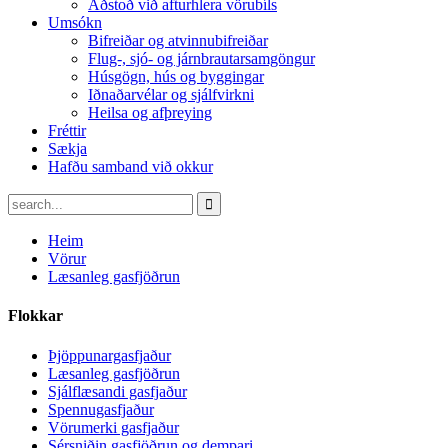
Aðstoð við afturhlera vörubíls
Umsókn
Bifreiðar og atvinnubifreiðar
Flug-, sjó- og járnbrautarsamgöngur
Húsgögn, hús og byggingar
Iðnaðarvélar og sjálfvirkni
Heilsa og afþreying
Fréttir
Sækja
Hafðu samband við okkur
Heim
Vörur
Læsanleg gasfjöðrun
Flokkar
Þjöppunargasfjaður
Læsanleg gasfjöðrun
Sjálflæsandi gasfjaður
Spennugasfjaður
Vörumerki gasfjaður
Sérsniðin gasfjöðrun og dempari