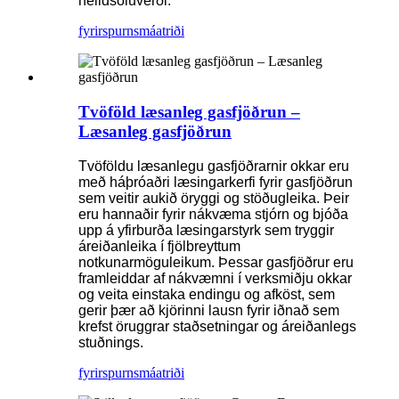
heildsöluverði.
fyrirspurn
smáatriði
Tvöföld læsanleg gasfjöðrun –
Læsanleg gasfjöðrun
Tvöföldu læsanlegu gasfjöðrarnir okkar eru
með háþróaðri læsingarkerfi fyrir gasfjöðrun
sem veitir aukið öryggi og stöðugleika. Þeir
eru hannaðir fyrir nákvæma stjórn og bjóða
upp á yfirburða læsingarstyrk sem tryggir
áreiðanleika í fjölbreyttum
notkunarmöguleikum. Þessar gasfjöðrur eru
framleiddar af nákvæmni í verksmiðju okkar
og veita einstaka endingu og afköst, sem
gerir þær að kjörinni lausn fyrir iðnað sem
krefst öruggrar staðsetningar og áreiðanlegs
stuðnings.
fyrirspurn
smáatriði